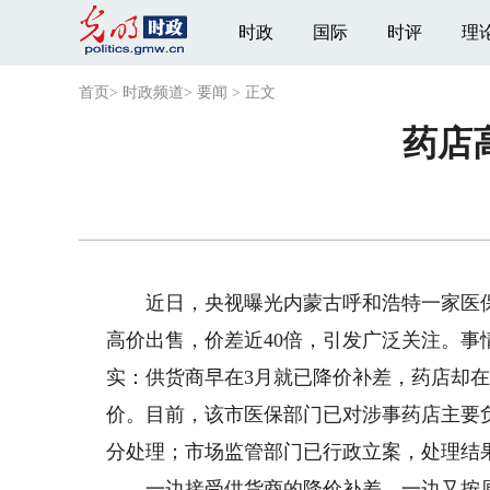
时政
国际
时评
理
首页
>
时政频道
>
要闻
>
正文
药店
近日，央视曝光内蒙古呼和浩特一家医保定
高价出售，价差近40倍，引发广泛关注。
实：供货商早在3月就已降价补差，药店却
价。目前，该市医保部门已对涉事药店主要
分处理；市场监管部门已行政立案，处理结
一边接受供货商的降价补差，一边又按原