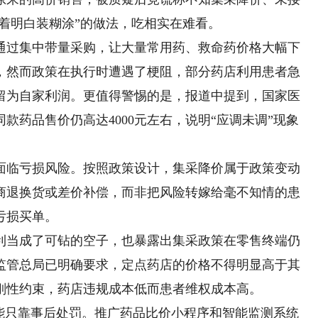
揣着明白装糊涂”的做法，吃相实在难看。
过集中带量采购，让大量常用药、救命药价格大幅下
，然而政策在执行时遭遇了梗阻，部分药店利用患者急
留为自家利润。更值得警惕的是，报道中提到，国家医
款药品售价仍高达4000元左右，说明“应调未调”现象
临亏损风险。按照政策设计，集采降价属于政策变动
商退换货或差价补偿，而非把风险转嫁给毫不知情的患
亏损买单。
当成了可钻的空子，也暴露出集采政策在零售终端仍
监管总局已明确要求，定点药店的价格不得明显高于其
刚性约束，药店违规成本低而患者维权成本高。
只靠事后处罚。推广药品比价小程序和智能监测系统