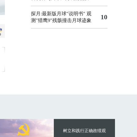
探月:最新版月球"说明书"
观
10
测"猎鹰9"残骸撞击月球迹象
树立和践行正确政绩观