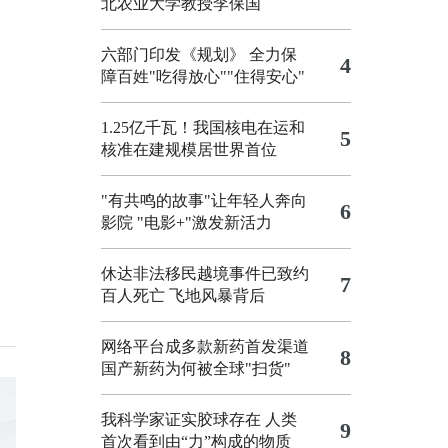
北农业大学教授李保国
六部门印发《规划》 全力保
4
障百姓"吃得放心""住得安心"
1.25亿千瓦！我国核电在运和
5
核准在建规模居世界首位
"有共鸣的故事"让年轻人奔向
6
影院
"电影+"激发新活力
休达非法移民越境事件已致约
7
百人死亡
飞地风暴背后
网络平台成多款新药首发渠道
8
国产新药为何被全球"扫货"
我科学家证实胶球存在 人类
9
首次看到由“力”构成的物质