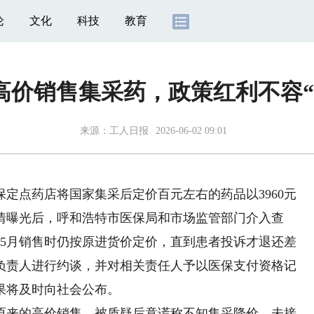
论
文化
科技
教育
高价销售集采药，政策红利不容“
来源：
工人日报
2026-06-02 09:01
点药店将国家集采后定价百元左右的药品以3960元
事情曝光后，呼和浩特市医保局和市场监管部门介入查
在5月销售时仍按原进货价定价，直到患者投诉才退还差
负责人进行约谈，并对相关责任人予以医保支付资格记
果将及时向社会公布。
来的高价销售，被质疑后竟谎称不知集采降价、未接