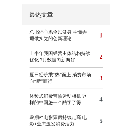
最热文章
总书记心系全民健身
学懂弄
1
通做实党的创新理论
上半年我国经营主体结构持续
2
优化
7月数据向新向好
夏日经济乘“热”而上 消费市场
3
向“新”而行
体验式消费带热运动相机
这
4
样的中国怎一个酷字了得
暑期档电影票房持续走高 电
5
影+业态激发消费活力