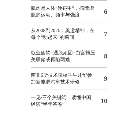
肌肉是人体“硬铠甲”，搞懂增
6
肌的运动、频率与强度
从2008到2026：奥运精神，在
7
每个“动起来”的瞬间
就业疲软+通胀顽固+白宫施压
8
美联储或再陷两难
南非6所技术院校学生赴华参
9
加新能源汽车技术研修
一见·三个关键词，读懂中国
10
经济“半年答卷”