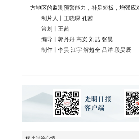
方地区的监测预警能力，补足短板，增强应
制片人丨王晓琛 孔茜
策划丨王茜
编导丨郭丹丹 高岚 刘喆 张昊
制作丨李昊 江宇 解超全 吕洋 段昊辰
您此时的心情