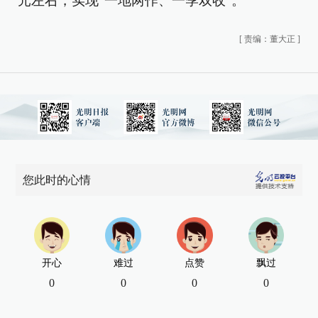
元左右，实现“一地两作、一季双收”。
[
责编：董大正
]
您此时的心情
开心
难过
点赞
飘过
0
0
0
0