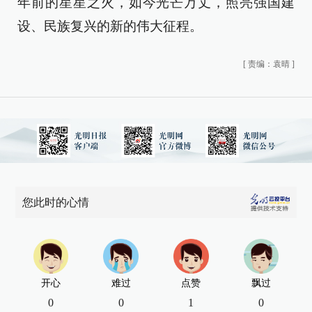
年前的星星之火，如今光芒万丈，照亮强国建
设、民族复兴的新的伟大征程。
[
责编：袁晴
]
您此时的心情
开心
难过
点赞
飘过
0
0
1
0