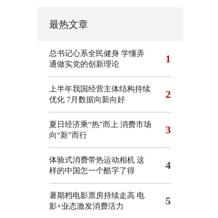
最热文章
总书记心系全民健身
学懂弄
1
通做实党的创新理论
上半年我国经营主体结构持续
2
优化
7月数据向新向好
夏日经济乘“热”而上 消费市场
3
向“新”而行
体验式消费带热运动相机
这
4
样的中国怎一个酷字了得
暑期档电影票房持续走高 电
5
影+业态激发消费活力