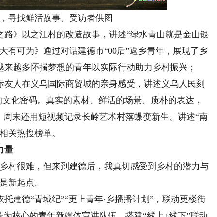
寻找鲜活故事。受访者供图
路》以之江村的改造故事，讲述“绿水青山就是金山银
大有可为》通过对话建德市“00后”返乡青年，展现了乡
越来越多怀揣梦想的青年以实际行动助力乡村振兴；
际友人在义乌国际商贸城的亲身感受，讲述义乌人民刻
”的文化密码。真实的素材、鲜活的场景、质朴的表达，
，周末还用短视频记录长岭艺术村落蝶变新生、讲述“南
上相关热搜榜单。
力量
乡村很难，但来到建德后，我真切感受到乡村的潜力与
而是新起点。
建德“青城纪”“更上青年·乡播播计划”，联动更楼街
号为核心的青年新媒体宣讲队伍，搭建“线上+线下”联动