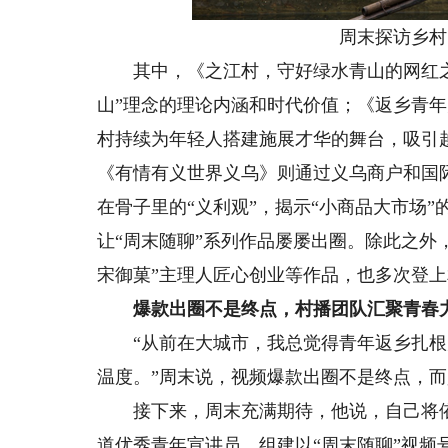
周末探访乡村，
其中，《之江村，守好绿水青山的网红之
山”理念的理论内涵和时代价值；《返乡青年
村持续为年轻人搭建施展才华的舞台，吸引
《有情有义世界义乌》则通过义乌商户和国
在骨子里的“义利观”，揭示“小商品大市场
让“周末随聊”系列作品屡屡出圈。除此之外
宋御菓”主理人匠心创业等作品，也多次登
爆款出圈不是终点，村播团队汇聚青春
“从前在大城市，我总觉得青年返乡扎根
温度。”周末说，视频爆款出圈不是终点，
接下来，周末充满期待，他说，自己将依托
道优秀青年宣讲员，组建以“周末随聊”视频