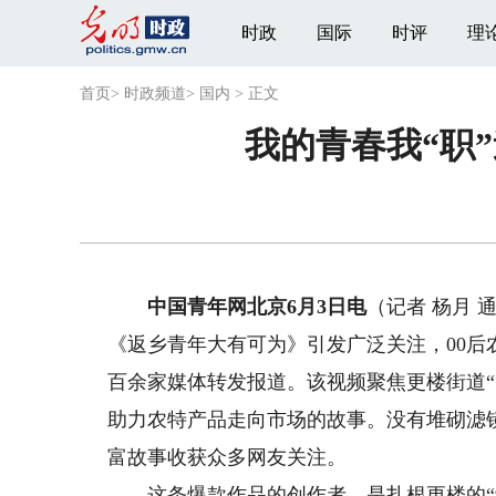
时政
国际
时评
理
首页
>
时政频道
>
国内
>
正文
我的青春我“职”
中国青年网北京6月3日电
（记者 杨月
《返乡青年大有可为》引发广泛关注，00
百余家媒体转发报道。该视频聚焦更楼街道
助力农特产品走向市场的故事。没有堆砌滤
富故事收获众多网友关注。
这条爆款作品的创作者，是扎根更楼的“9