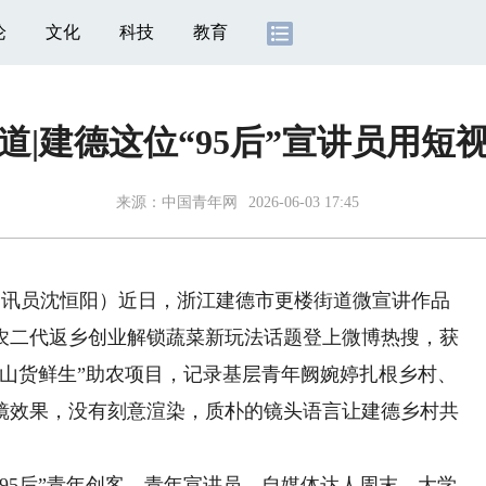
论
文化
科技
教育
道|建德这位“95后”宣讲员用
来源：
中国青年网
2026-06-03 17:45
 通讯员沈恒阳）近日，浙江建德市更楼街道微宣讲作品
后农二代返乡创业解锁蔬菜新玩法话题登上微博热搜，获
“山货鲜生”助农项目，记录基层青年阙婉婷扎根乡村、
镜效果，没有刻意渲染，质朴的镜头语言让建德乡村共
5后”青年创客、青年宣讲员、自媒体达人周末。大学