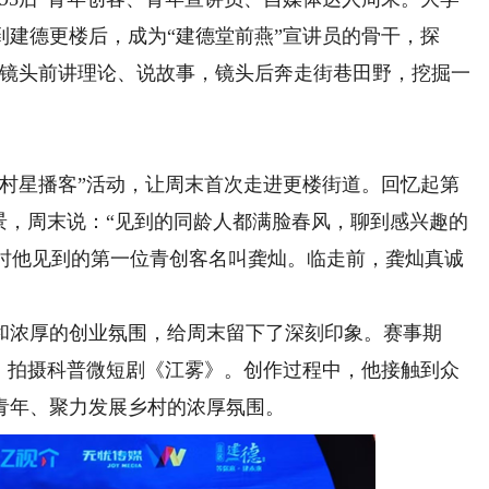
建德更楼后，成为“建德堂前燕”宣讲员的骨干，探
，镜头前讲理论、说故事，镜头后奔走街巷田野，挖掘一
乡村星播客”活动，让周末首次走进更楼街道。回忆起第
景，周末说：“见到的同龄人都满脸春风，聊到感兴趣的
当时他见到的第一位青创客名叫龚灿。临走前，龚灿真诚
浓厚的创业氛围，给周末留下了深刻印象。赛事期
体，拍摄科普微短剧《江雾》。创作过程中，他接触到众
青年、聚力发展乡村的浓厚氛围。