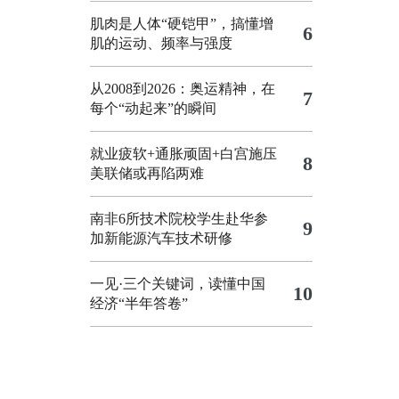
肌肉是人体“硬铠甲”，搞懂增
6
肌的运动、频率与强度
从2008到2026：奥运精神，在
7
每个“动起来”的瞬间
就业疲软+通胀顽固+白宫施压
8
美联储或再陷两难
南非6所技术院校学生赴华参
9
加新能源汽车技术研修
一见·三个关键词，读懂中国
10
经济“半年答卷”