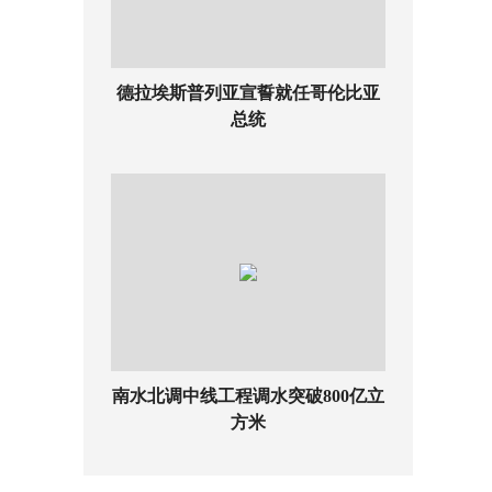
德拉埃斯普列亚宣誓就任哥伦比亚
总统
南水北调中线工程调水突破800亿立
方米