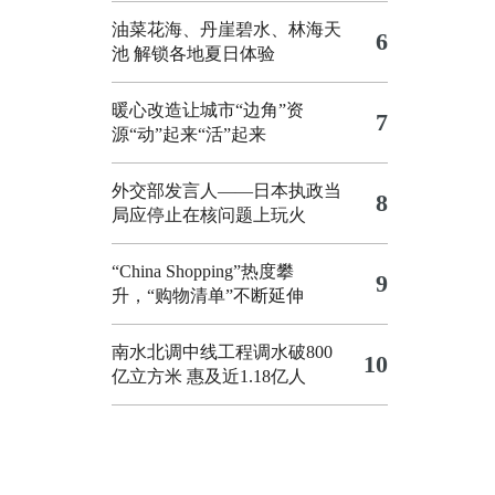
油菜花海、丹崖碧水、林海天
6
池 解锁各地夏日体验
暖心改造让城市“边角”资
7
源“动”起来“活”起来
外交部发言人——日本执政当
8
局应停止在核问题上玩火
“China Shopping”热度攀
9
升，“购物清单”不断延伸
南水北调中线工程调水破800
10
亿立方米 惠及近1.18亿人