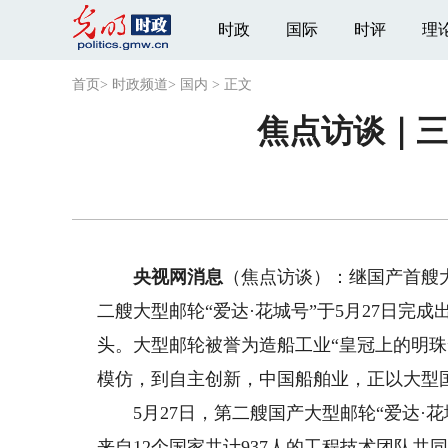
时政
国际
时评
理
首页
>
时政频道
>
国内
>
正文
焦点访谈｜
央视网消息
（焦点访谈）：继国产首艘大
二艘大型邮轮“爱达·花城号”于5月27日完
头。大型邮轮被誉为造船工业“皇冠上的明
模仿，到自主创新，中国船舶业，正以大型
5月27日，第二艘国产大型邮轮“爱达·花
来自12个国家共计937人的工程技术团队共