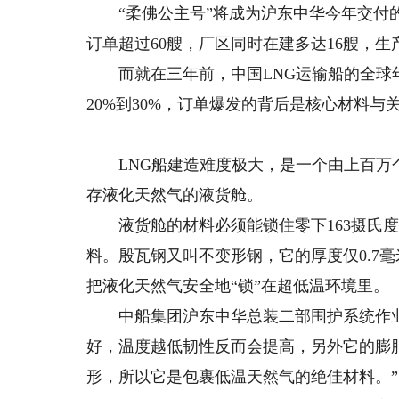
“柔佛公主号”将成为沪东中华今年交付的
订单超过60艘，厂区同时在建多达16艘，生产
而就在三年前，中国LNG运输船的全球年
20%到30%，订单爆发的背后是核心材料
LNG船建造难度极大，是一个由上百万个
存液化天然气的液货舱。
液货舱的材料必须能锁住零下163摄氏度
料。殷瓦钢又叫不变形钢，它的厚度仅0.7
把液化天然气安全地“锁”在超低温环境里。
中船集团沪东中华总装二部围护系统作业
好，温度越低韧性反而会提高，另外它的膨
形，所以它是包裹低温天然气的绝佳材料。”