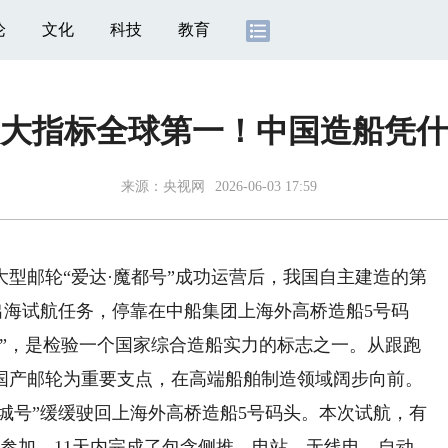
论
文化
科技
教育
三大指标全球第一！中国造船凭什
来源：
央视网
2026-06-03 17:59
型邮轮“爱达·魔都号”成功运营后，我国自主建造的第
成出海试航任务，停靠在中船集团上海外高桥造船5号码
珠”，是检验一个国家综合造船实力的标志之一。从跟跑
国产邮轮为重要支点，在高端船舶制造领域阔步向前。
城号”缓缓驶回上海外高桥造船5号码头。本次试航，有
同参加，11天内完成了包含侧推、电站、无线电、自动