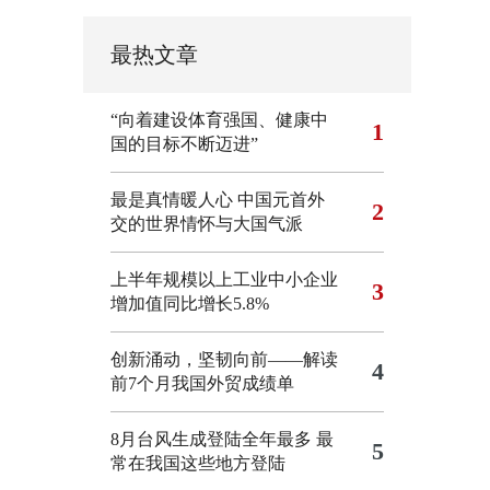
最热文章
“向着建设体育强国、健康中
1
国的目标不断迈进”
最是真情暖人心 中国元首外
2
交的世界情怀与大国气派
上半年规模以上工业中小企业
3
增加值同比增长5.8%
创新涌动，坚韧向前——解读
4
前7个月我国外贸成绩单
8月台风生成登陆全年最多 最
5
常在我国这些地方登陆