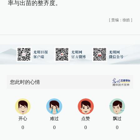
率与出苗的整齐度。
[
责编：徐皓
]
您此时的心情
开心
难过
点赞
飘过
0
0
0
0